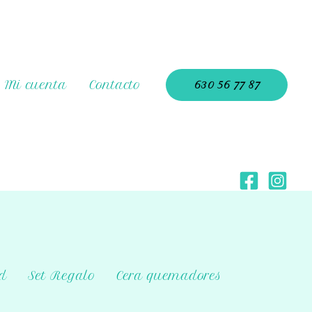
Mi cuenta
Contacto
630 56 77 87
d
Set Regalo
Cera quemadores