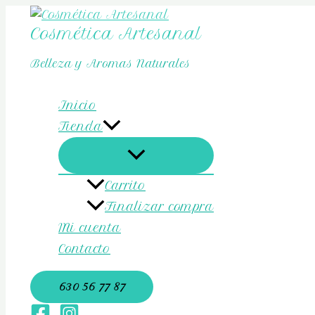
ALTERNAR
ALTER
ALTER
Ir
MENÚ
MENÚ
MENÚ
al
Cosmética Artesanal
contenido
Belleza y Aromas Naturales
Inicio
Tienda
Carrito
Finalizar compra
Mi cuenta
Contacto
630 56 77 87