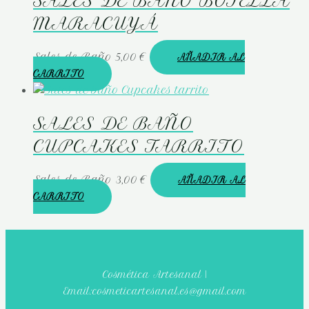
SALES DE BAÑO BOTELLA
MARACUYÁ
Sales de Baño
5,00
€
AÑADIR AL
CARRITO
SALES DE BAÑO
CUPCAKES TARRITO
Sales de Baño
3,00
€
AÑADIR AL
CARRITO
Cosmética Artesanal |
Email:cosmeticartesanal.es@gmail.com