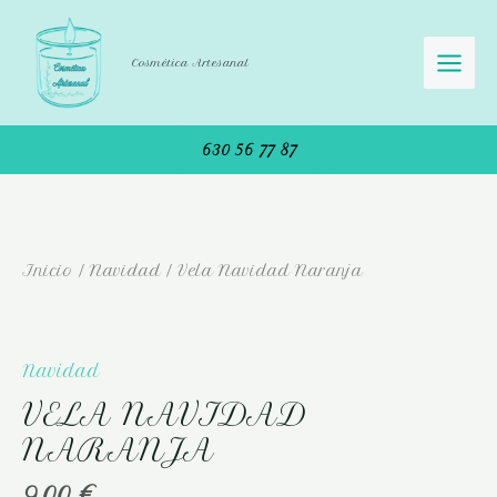
Ir
MAI
al
MEN
contenido
Cosmética Artesanal
630 56 77 87
Vela
Navidad
Naranja
Inicio
/
Navidad
/ Vela Navidad Naranja
cantidad
Navidad
VELA NAVIDAD
NARANJA
9,00
€