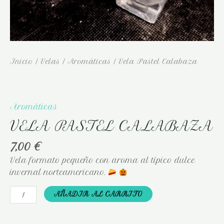
Inicio
/
Velas
/
Aromáticas
/ Vela Pastel Calabaza
Aromáticas
VELA PASTEL CALABAZA
7,00
€
Vela formato pequeño con aroma al típico dulce
invernal norteamericano.
AÑADIR AL CARRITO