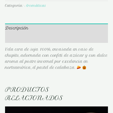
Categoría:
Aromáticas
Descripción
Valoraciones (0)
Vela cera de soja 100%, envasada en vaso de
chupito, adornada con confeti de azúcar y con dulce
aroma al postre invernal por excelencia en
norteamérica, el pastel de calabaza.
PRODUCTOS
RELACIONADOS