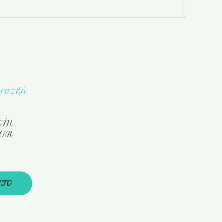
TÍN
LOR
ITO