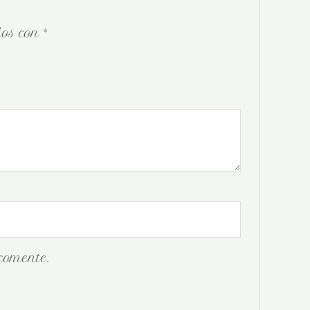
dos con
*
comente.