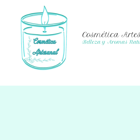
Ir
al
contenido
Cosmética Arte
Belleza y Aromas Natu