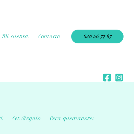
Mi cuenta
Contacto
630 56 77 87
d
Set Regalo
Cera quemadores